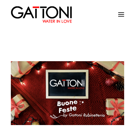
Εταιρεία
Περιβάλλοντα
Προϊόντα
Media
Tελειωματα
Που να αγορασετε
Επαφές