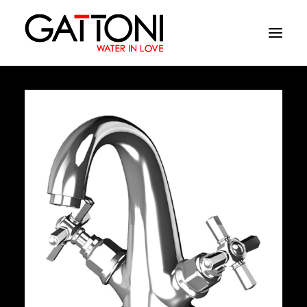
Εταιρεία
Περιβάλλοντα
Προϊόντα
Media
Tελειωματα
Που να αγορασετε
Επαφές