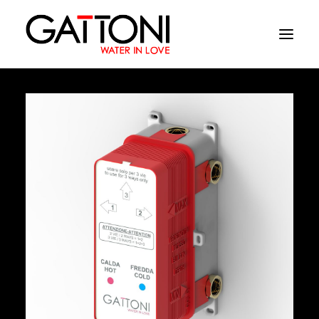
Εταιρεία
Περιβάλλοντα
Προϊόντα
Media
Tελειωματα
Που να αγορασετε
Επαφές