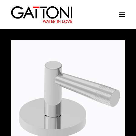
Εταιρεία
Περιβάλλοντα
Προϊόντα
Media
Tελειωματα
Που να αγορασετε
Επαφές