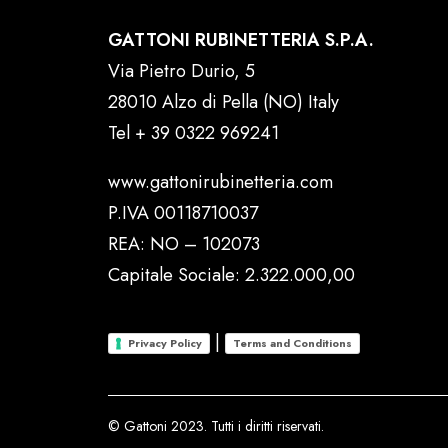
GATTONI RUBINETTERIA S.P.A.
Via Pietro Durio, 5
28010 Alzo di Pella (NO) Italy
Tel
+ 39 0322 969241
www.gattonirubinetteria.com
P.IVA 00118710037
REA: NO – 102073
Capitale Sociale: 2.322.000,00
|
Privacy Policy
Terms and Conditions
© Gattoni 2023. Tutti i diritti riservati.