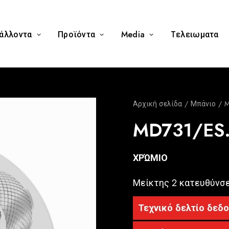
άλλοντα
Προϊόντα
Media
Tελειωματα
Αρχική σελίδα
Μπάνιο
M
MD731/E
ΧΡΏΜΙΟ
Μείκτης 2 κατευθύνσ
Τεχνικό δελτίο δεδ