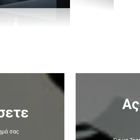
Ας
σετε
ημά σας