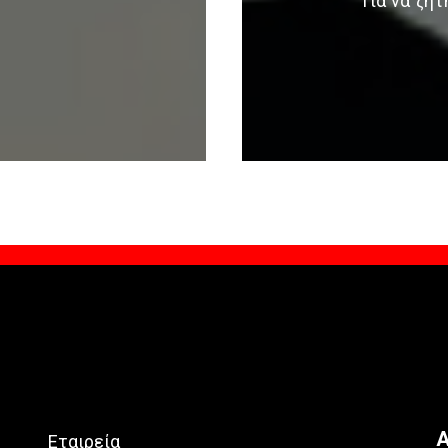
Για να ζη
Α
Εταιρεία