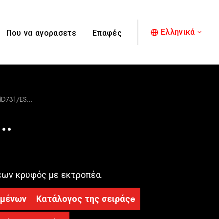
Ελληνικά
Που να αγορασετε
Επαφές
D731/ES…
S…
εων κρυφός με εκτροπέα.
ομένων
Κατάλογος της σειράςe