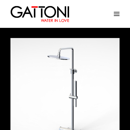
Εταιρεία
Περιβάλλοντα
Προϊόντα
Media
Tελειωματα
Που να αγορασετε
Επαφές