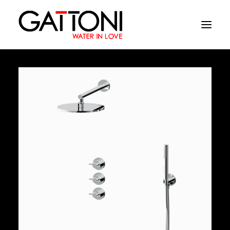
Εταιρεία
Περιβάλλοντα
Προϊόντα
Media
Tελειωματα
Που να αγορασετε
Επαφές