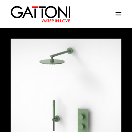
Εταιρεία
Περιβάλλοντα
Προϊόντα
Media
Tελειωματα
Που να αγορασετε
Επαφές