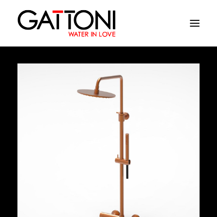
Εταιρεία
Περιβάλλοντα
Προϊόντα
Media
Tελειωματα
Που να αγορασετε
Επαφές