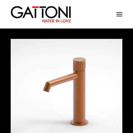
Εταιρεία
Περιβάλλοντα
Προϊόντα
Media
Tελειωματα
Που να αγορασετε
Επαφές