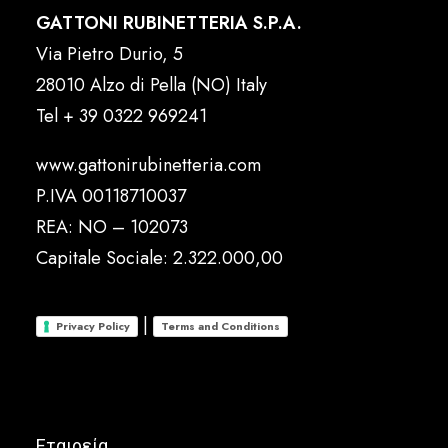
GATTONI RUBINETTERIA S.P.A.
Via Pietro Durio, 5
28010 Alzo di Pella (NO) Italy
Tel
+ 39 0322 969241
www.gattonirubinetteria.com
P.IVA 00118710037
REA: NO – 102073
Capitale Sociale: 2.322.000,00
|
Privacy Policy
Terms and Conditions
Εταιρεία