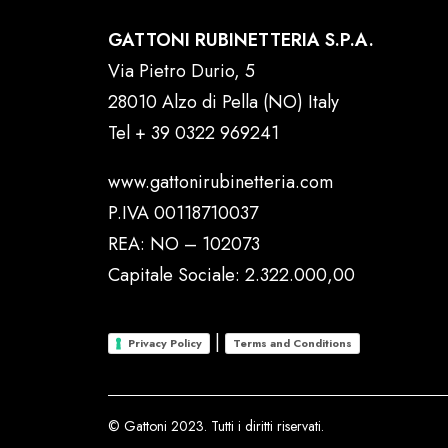
GATTONI RUBINETTERIA S.P.A.
Via Pietro Durio, 5
28010 Alzo di Pella (NO) Italy
Tel
+ 39 0322 969241
www.gattonirubinetteria.com
P.IVA 00118710037
REA: NO – 102073
Capitale Sociale: 2.322.000,00
|
Privacy Policy
Terms and Conditions
© Gattoni 2023. Tutti i diritti riservati.