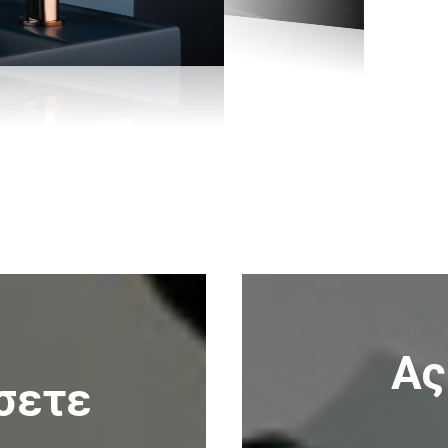
Ας
σετε