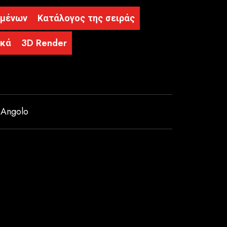
ομένων
Κατάλογος της σειράς
ικά
3D Render
,
Angolo