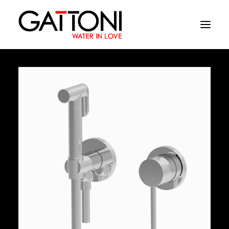
Εταιρεία
Περιβάλλοντα
Προϊόντα
Media
Tελειωματα
Που να αγορασετε
Επαφές