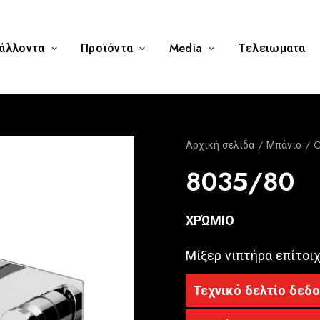
άλλοντα
Προϊόντα
Media
Tελειωματα
Αρχική σελίδα
Μπάνιο
C
8035/80
ΧΡΏΜΙΟ
Μίξερ νιπτήρα επίτοι
Τεχνικό δελτίο δεδ