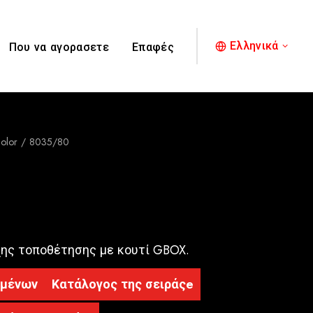
Ελληνικά
Που να αγορασετε
Επαφές
olor
8035/80
χης τοποθέτησης με κουτί GBOX.
ομένων
Κατάλογος της σειράςe