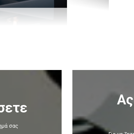
Ας
σετε
ημά σας