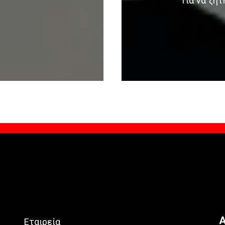
Για να ζη
Α
Εταιρεία