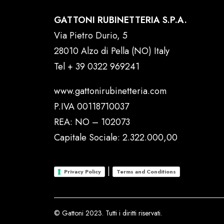
GATTONI RUBINETTERIA S.P.A.
Via Pietro Durio, 5
28010 Alzo di Pella (NO) Italy
Tel
+ 39 0322 969241
www.gattonirubinetteria.com
P.IVA 00118710037
REA: NO – 102073
Capitale Sociale: 2.322.000,00
|
Privacy Policy
Terms and Conditions
© Gattoni 2023. Tutti i diritti riservati.