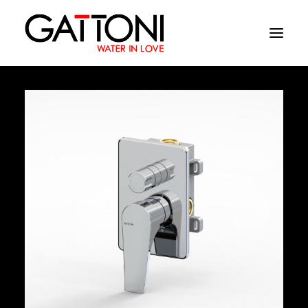
Εταιρεία
Περιβάλλοντα
Προϊόντα
Media
Tελειωματα
Που να αγορασετε
Επαφές