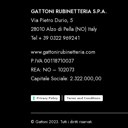
GATTONI RUBINETTERIA S.P.A.
Via Pietro Durio, 5
28010 Alzo di Pella (NO) Italy
Tel
+ 39 0322 969241
www.gattonirubinetteria.com
P.IVA 00118710037
REA: NO – 102073
Capitale Sociale: 2.322.000,00
|
Privacy Policy
Terms and Conditions
© Gattoni 2023. Tutti i diritti riservati.