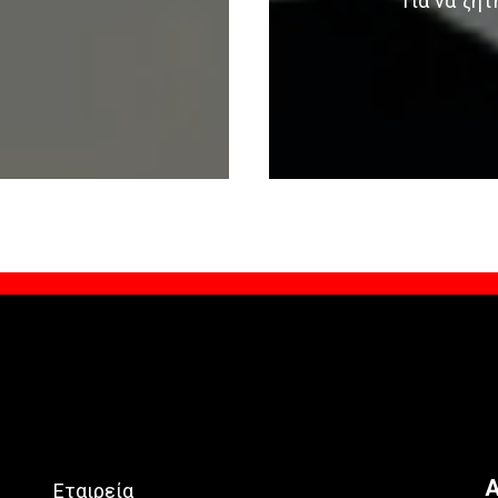
Για να ζη
Α
Εταιρεία