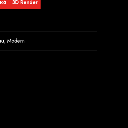
ικά
3D Render
μα
,
Modern