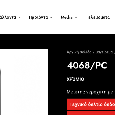
άλλοντα
Προϊόντα
Media
Tελειωματα
Αρχική σελίδα
μαγείρεμα
4068/PC
ΧΡΏΜΙΟ
Μείκτης νεροχύτη με
Τεχνικό δελτίο δεδ