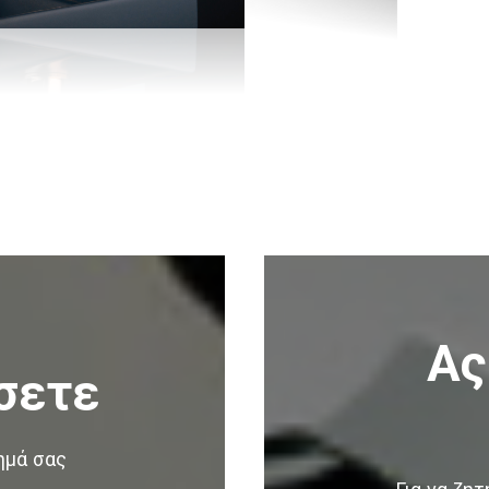
Ας
σετε
ημά σας