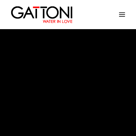
Εταιρεία
Περιβάλλοντα
Προϊόντα
Media
Retro
Tελειωματα
Που να αγορασετε
Επαφές