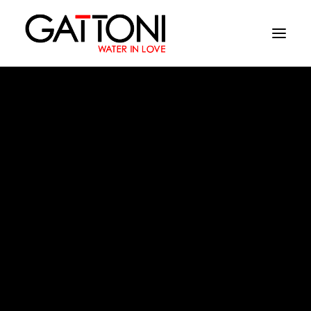
Εταιρεία
Περιβάλλοντα
Προϊόντα
Media
color
Tελειωματα
Που να αγορασετε
Επαφές