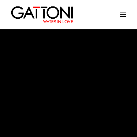
Εταιρεία
Περιβάλλοντα
Προϊόντα
Media
μαγείρεμα
Tελειωματα
Που να αγορασετε
Επαφές