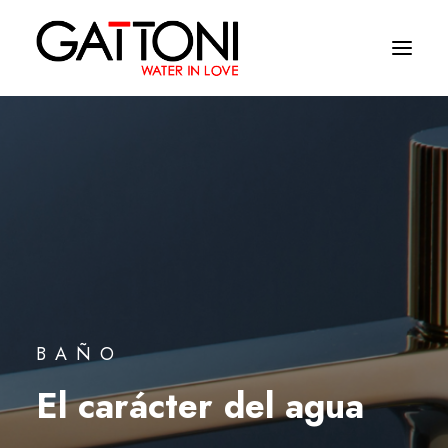
Empresa
Ambientes
Productos
Acabados
Media
BAÑO
Dònde comprar
El carácter del agua
Contacto